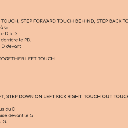
 TOUCH, STEP FORWARD TOUCH BEHIND, STEP BACK T
 à G
te D à D
derrière le PD.
n D devant
 TOGETHER LEFT TOUCH
EFT, STEP DOWN ON LEFT KICK RIGHT, TOUCH OUT TOUC
us du D
oisé devant le G
u G.