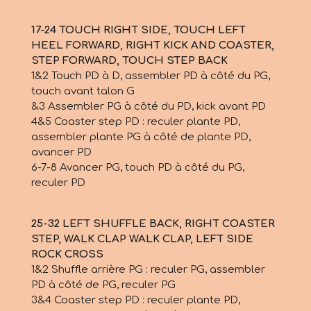
17-24 TOUCH RIGHT SIDE, TOUCH LEFT
HEEL FORWARD, RIGHT KICK AND COASTER,
STEP
FORWARD, TOUCH STEP BACK
1&2 Touch PD à D, assembler PD à côté du PG,
touch avant talon G
&3 Assembler PG à côté du PD, kick avant PD
4&5 Coaster step PD : reculer plante PD,
assembler plante PG à côté de plante PD,
avancer PD
6-7-8 Avancer PG, touch PD à côté du PG,
reculer PD
25-32 LEFT SHUFFLE BACK, RIGHT COASTER
STEP, WALK CLAP WALK CLAP, LEFT SIDE
ROCK CROSS
1&2 Shuffle arrière PG : reculer PG, assembler
PD à côté de PG, reculer PG
3&4 Coaster step PD : reculer plante PD,