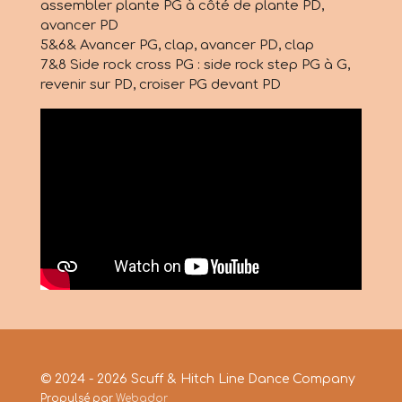
assembler plante PG à côté de plante PD,
avancer PD
5&6& Avancer PG, clap, avancer PD, clap
7&8 Side rock cross PG : side rock step PG à G,
revenir sur PD, croiser PG devant PD
© 2024 - 2026 Scuff & Hitch Line Dance Company
Propulsé par
Webador