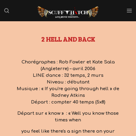
Passer
au
contenu
principal
2 HELL AND BACK
Chorégraphes : Rob Fowler et Kate Sala
(Angleterre) – avril 2006
LINE dance : 32 temps, 2 murs
Niveau : débutant
Musique : « If you're going through hell » de
Rodney Atkins
Départ : compter 40 temps (5x8)
Départ sur « know » : « Well you know those
times when
you feel like there's a sign there on your