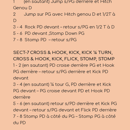
1 (en sautant) Jump s/PG derrière et Hitch
Genou D
2
Jump sur PG avec Hitch genou D et 1/2T à
D
3 - 4 Rock PD devant – retour s/PG en 1/2 T à D
5 - 6 PD devant ,Stomp Down PG
7 - 8 Stomp PD – retour s/PG
SECT-7 CROSS & HOOK, KICK, KICK ¼ TURN,
CROSS & HOOK, KICK, FLICK, STOMP, STOMP
1 - 2 (en sautant) PD croise derrière PG et Hook
PG derrière – retour s/PG derrière et Kick PD
devant
3 - 4 (en sautant) ¼ tour G, PD derrière et Kick
PG devant – PG croise devant PD et Hook PD
derrière
5 - 6 (en sautant) retour s/PD derrière et Kick PG
devant – retour s/PG devant et Flick PD derrière
7 - 8 Stomp PD à côté du PG – Stomp PG à côté
du PD