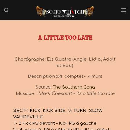
Passer
au
contenu
principal
A LITTLE TOO LATE
Chorégraphe: Els Quatre (Angie, Lidia, Adolf
et Edu)
Description :
64 comptes- 4 murs
Source:
The Southern Gang
Musique:
· Mark Chesnutt - It's a little too late
SECT-1 KICK, KICK SIDE, ½ TURN, SLOW
VAUDEVILLE
1 - 2 Kick PG devant – Kick PG à gauche
3 - 4 ½ tour G, PG à côté du PD – PD à côté du