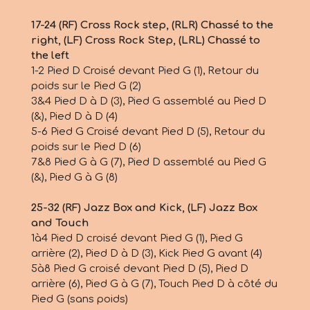
17-24 (RF) Cross Rock step, (RLR) Chassé to the
right, (LF) Cross Rock Step, (LRL) Chassé to
the left
1-2 Pied D Croisé devant Pied G (1), Retour du
poids sur le Pied G (2)
3&4 Pied D à D (3), Pied G assemblé au Pied D
(&), Pied D à D (4)
5-6 Pied G Croisé devant Pied D (5), Retour du
poids sur le Pied D (6)
7&8 Pied G à G (7), Pied D assemblé au Pied G
(&), Pied G à G (8)
25-32 (RF) Jazz Box and Kick, (LF) Jazz Box
and Touch
1à4 Pied D croisé devant Pied G (1), Pied G
arrière (2), Pied D à D (3), Kick Pied G avant (4)
5à8 Pied G croisé devant Pied D (5), Pied D
arrière (6), Pied G à G (7), Touch Pied D à côté du
Pied G (sans poids)