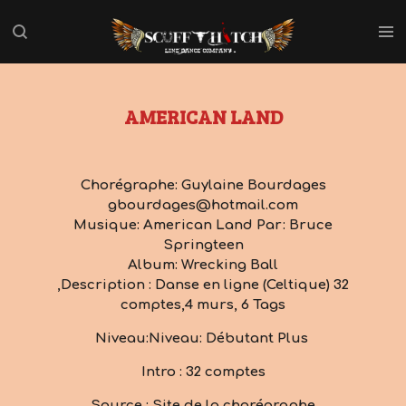
Passer
au
contenu
principal
AMERICAN LAND
Chorégraphe: Guylaine Bourdages
gbourdages@hotmail.com
Musique: American Land Par: Bruce
Springteen
Album: Wrecking Ball
,Description : Danse en ligne (Celtique) 32
comptes,4 murs, 6 Tags
Niveau:Niveau: Débutant Plus
Intro : 32 comptes
Source : Site de la chorégraphe