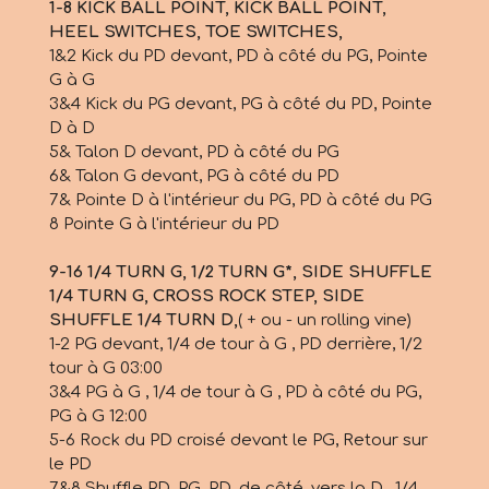
1-8 KICK BALL POINT, KICK BALL POINT,
HEEL SWITCHES, TOE SWITCHES,
1&2 Kick du PD devant, PD à côté du PG, Pointe
G à G
3&4 Kick du PG devant, PG à côté du PD, Pointe
D à D
5& Talon D devant, PD à côté du PG
6& Talon G devant, PG à côté du PD
7& Pointe D à l'intérieur du PG, PD à côté du PG
8 Pointe G à l'intérieur du PD
9-16 1/4 TURN G, 1/2 TURN G*, SIDE SHUFFLE
1/4 TURN G, CROSS ROCK STEP, SIDE
SHUFFLE 1/4 TURN D,
( + ou - un rolling vine)
1-2 PG devant, 1/4 de tour à G , PD derrière, 1/2
tour à G 03:00
3&4 PG à G , 1/4 de tour à G , PD à côté du PG,
PG à G 12:00
5-6 Rock du PD croisé devant le PG, Retour sur
le PD
7&8 Shuffle PD, PG, PD, de côté, vers la D , 1/4