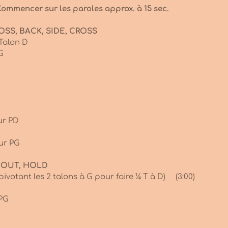
ommencer sur les paroles approx. à 15 sec.
OSS, BACK, SIDE, CROSS
Talon D
G
ur PD
ur PG
, OUT, HOLD
ivotant les 2 talons à G pour faire ¼ T à D) (3:00)
 PG