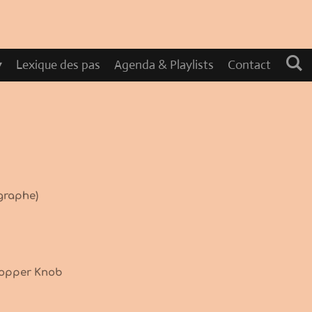
Lexique des pas
Agenda & Playlists
Contact
graphe)
 Copper Knob