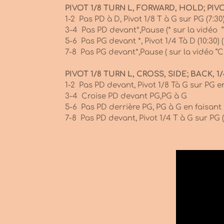
PIVOT 1/8 TURN L, FORWARD, HOLD; PIV
1-2 Pas PD à D, Pivot 1/8 T à G sur PG (7:30
3-4 Pas PD devant*,Pause (* sur la vidéo 
5-6 Pas PG devant *, Pivot 1/4 Tà D (10:30) 
7-8 Pas PG devant*,Pause ( sur la vidéo “
PIVOT 1/8 TURN L, CROSS, SIDE; BACK, 1
1-2 Pas PD devant, Pivot 1/8 Tà G sur PG en
3-4 Croise PD devant PG,PG à G
5-6 Pas PD derrière PG, PG à G en faisant 
7-8 Pas PD devant, Pivot 1/4 T à G sur PG (