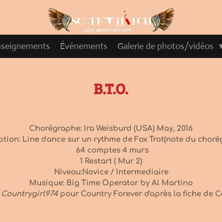
nseignements
Événements
Galerie de photos/vidéos
B.T.O.
Chorégraphe: Ira Weisburd (USA) May, 2016
ption: Line dance sur un rythme de Fox Trot(note du choré
64 comptes 4 murs
1 Restart ( Mur 2)
Niveau:Novice / Intermediaire
Musique: Big Time Operator by Al Martino
:
Countrygirl974
pour Country Forever d'après la fiche de