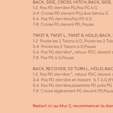
BACK, SIDE, CROSS, HITCH; BACK, SIDE
1-2 Pas PD derrière PG,Pas PG à G
3-4 Croise PD devant PG,Lève Genou G
5-6 Pas PG derrière,Pas PD à D
7-8 Croise PG devant PD, Pause
TWIST R, TWIST L, TWIST R, HOLD; BACK
1-2 Pivote les 2 Talons à D, Pivote les 2 Ta
3-4 Pivote les 2 Talons à D,Pause
5-6 Pas PG derrière*,, retour PDC devant s
7-8 Pas PG à G,Pause
BACK, RECOVER, 1/2 TURN L, HOLD; BA
1-2 Pas PD derrière *, retour PDC devant s
3-4 Pas PD derrière en faisant ½ T à G (9:
5-6 Pas PG derrière,assemble PD près PG
7-8 Croise légèrement PG devant PD,Pau
Restart ici au Mur 2, recommencer la dan