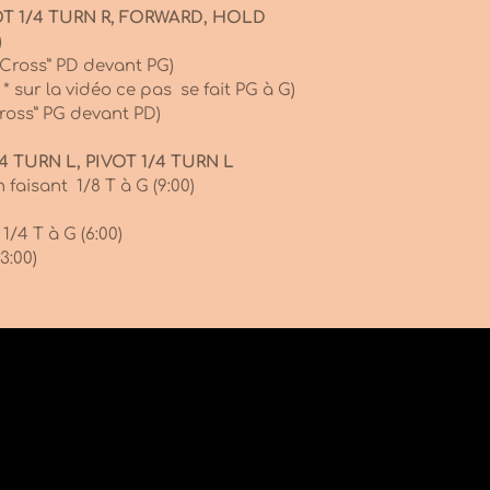
OT 1/4 TURN R, FORWARD, HOLD
)
“Cross” PD devant PG)
( * sur la vidéo ce pas se fait PG à G)
Cross” PG devant PD)
/4 TURN L, PIVOT 1/4 TURN L
 faisant 1/8 T à G (9:00)
1/4 T à G (6:00)
3:00)