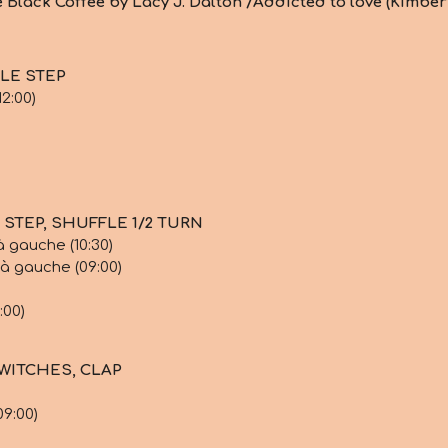
Black Coffee by Lacy J. Dalton /Addicted to love (Kimber
IPLE STEP
2:00)
K STEP, SHUFFLE 1/2 TURN
à gauche (10:30)
 à gauche (09:00)
:00)
SWITCHES, CLAP
09:00)