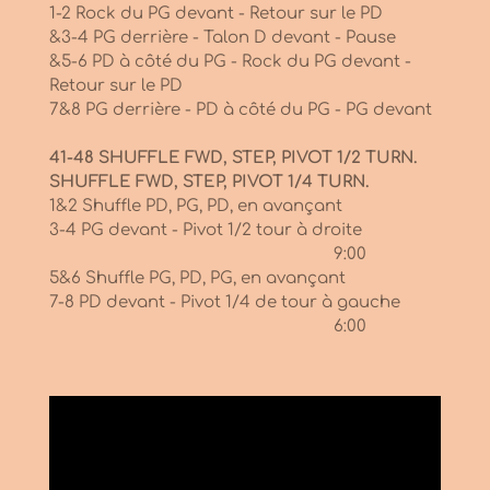
1-2 Rock du PG devant - Retour sur le PD
&3-4 PG derrière - Talon D devant - Pause
&5-6 PD à côté du PG - Rock du PG devant -
Retour sur le PD
7&8 PG derrière - PD à côté du PG - PG devant
41-48 SHUFFLE FWD, STEP, PIVOT 1/2 TURN.
SHUFFLE FWD, STEP, PIVOT 1/4 TURN.
1&2 Shuffle PD, PG, PD, en avançant
3-4 PG devant - Pivot 1/2 tour à droite
9:00
5&6 Shuffle PG, PD, PG, en avançant
7-8 PD devant - Pivot 1/4 de tour à gauche
6:00