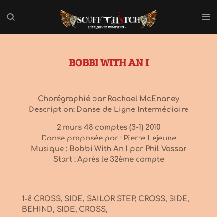
Passer
au
contenu
principal
BOBBI WITH AN I
Chorégraphié par Rachael McEnaney
Description: Danse de Ligne Intermédiaire
2 murs 48 comptes (3-1) 2010
Danse proposée par : Pierre Lejeune
Musique : Bobbi With An I par Phil Vassar
Start : Après le 32ème compte
1-8 CROSS, SIDE, SAILOR STEP, CROSS, SIDE,
BEHIND, SIDE, CROSS,