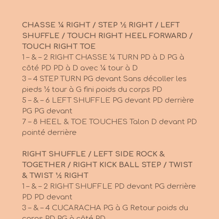
CHASSE ¼ RIGHT / STEP ½ RIGHT / LEFT
SHUFFLE / TOUCH RIGHT HEEL FORWARD /
TOUCH RIGHT TOE
1 – & – 2 RIGHT CHASSE ¼ TURN PD à D PG à
côté PD PD à D avec ¼ tour à D
3 – 4 STEP TURN PG devant Sans décoller les
pieds ½ tour à G fini poids du corps PD
5 – & – 6 LEFT SHUFFLE PG devant PD derrière
PG PG devant
7 – 8 HEEL & TOE TOUCHES Talon D devant PD
pointé derrière
RIGHT SHUFFLE / LEFT SIDE ROCK &
TOGETHER / RIGHT KICK BALL STEP / TWIST
& TWIST ½ RIGHT
1 – & – 2 RIGHT SHUFFLE PD devant PG derrière
PD PD devant
3 – & – 4 CUCARACHA PG à G Retour poids du
corps PD PG à côté PD