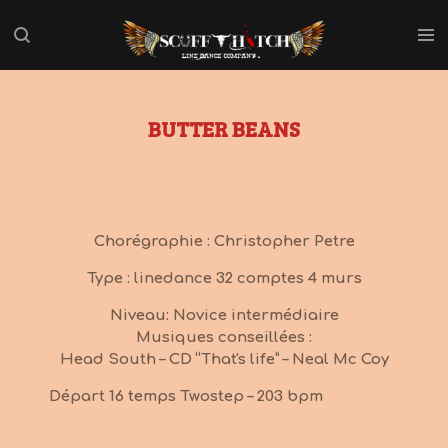
Passer
au
contenu
principal
BUTTER BEANS
Chorégraphie : Christopher Petre
Type : linedance 32 comptes 4 murs
Niveau: Novice intermédiaire
Musiques conseillées :
Head South – CD “That's life” – Neal Mc Coy
Départ 16 temps Twostep – 203 bpm