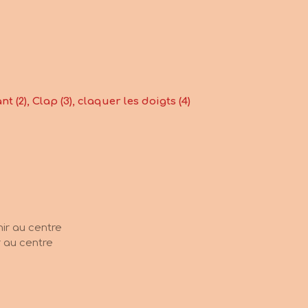
t (2), Clap (3), claquer les doigts (4)
nir au centre
r au centre