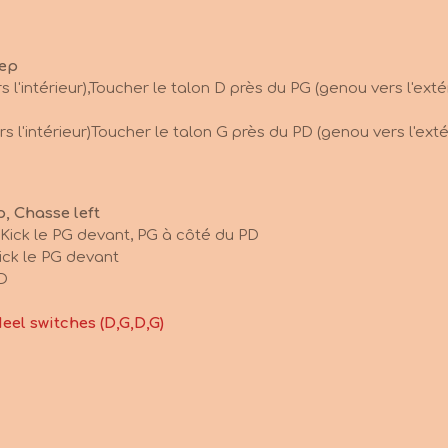
tep
 l'intérieur),Toucher le talon D près du PG (genou vers l'exté
s l'intérieur)Toucher le talon G près du PD (genou vers l'exté
p, Chasse left
 Kick le PG devant, PG à côté du PD
ick le PG devant
PD
Heel switches (D,G,D,G)