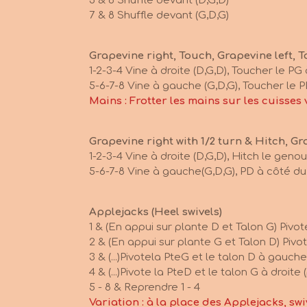
5 & 6 Shuffle devant (D,G,D)
7 & 8 Shuffle devant (G,D,G)
Grapevine right, Touch, Grapevine left, 
1-2-3-4 Vine à droite (D,G,D), Toucher le PG
5-6-7-8 Vine à gauche (G,D,G), Toucher le 
Mains : Frotter les mains sur les cuisses ve
Grapevine right with 1/2 turn & Hitch, Gr
1-2-3-4 Vine à droite (D,G,D), Hitch le geno
5-6-7-8 Vine à gauche(G,D,G), PD à côté d
Applejacks (Heel swivels)
1 & (En appui sur plante D et Talon G) Pivo
2 & (En appui sur plante G et Talon D) Pivot
3 & (...)Pivotela PteG et le talon D à gauch
4 & (...)Pivote la PteD et le talon G à droit
5 - 8 & Reprendre 1 - 4
Variation : à la place des Applejacks, swi