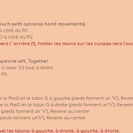
Touch (with optional hand movements)
 à côté du PD
PD à côté du PG
rs l' arrière (1), frotter les mains sur les cuisses vers l'avan
apevine left, Together
u G avec 1/2 tour à droite
u PG
te la PteG et le talon D à gauche (pieds forment un “V”), Reve
e la PteD et le talon G à droite (pieds forment un”V”), Reveni
e (pieds forment un “V”), Revenir au centre
e (pieds forment un”V”), Revenir au centre
vel les talons: à gauche, à droite, à gauche, à droite,