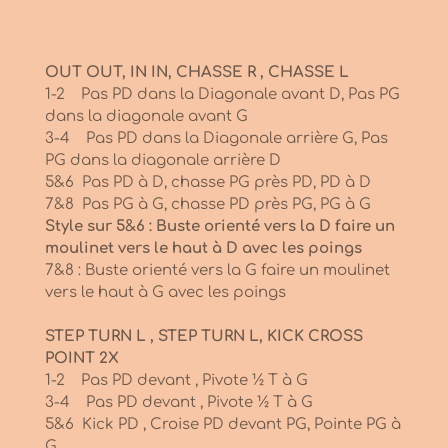
OUT OUT, IN IN, CHASSE R , CHASSE L
1-2 Pas PD dans la Diagonale avant D, Pas PG
dans la diagonale avant G
3-4 Pas PD dans la Diagonale arrière G, Pas
PG dans la diagonale arrière D
5&6 Pas PD à D, chasse PG près PD, PD à D
7&8 Pas PG à G, chasse PD près PG, PG à G
Style sur 5&6 : Buste orienté vers la D faire un
moulinet vers le haut à D avec les poings
7&8 : Buste orienté vers la G faire un moulinet
vers le haut à G avec les poings
STEP TURN L , STEP TURN L, KICK CROSS
POINT 2X
1-2 Pas PD devant , Pivote ½ T à G
3-4 Pas PD devant , Pivote ½ T à G
5&6 Kick PD , Croise PD devant PG, Pointe PG à
G