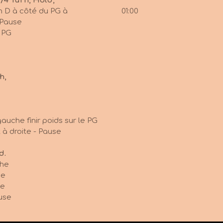
1/4 Turn, Hold,
00 - Talon D à côté du PG à 01:00
 Pause
e PG
h,
gauche finir poids sur le PG
 à droite - Pause
d.
che
se
te
ause