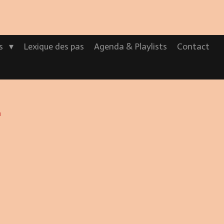
os
Lexique des pas
Agenda & Playlists
Contact
L