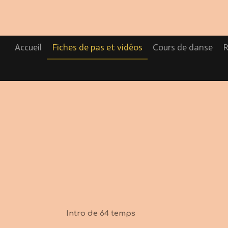
Passer
au
contenu
principal
Accueil
Fiches de pas et vidéos
Cours de danse
R
Intro de 64 temps