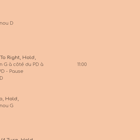
enou D
 To Right, Hold,
00 - Talon G à côté du PD à 11:00
PD - Pause
PD
p, Hold,
enou G