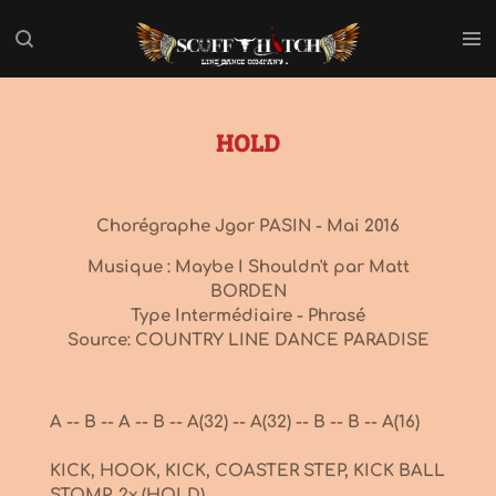
Passer
au
contenu
principal
HOLD
Chorégraphe Jgor PASIN - Mai 2016
Musique : Maybe I Shouldn't par Matt
BORDEN
Type Intermédiaire - Phrasé
Source: COUNTRY LINE DANCE PARADISE
A -- B -- A -- B -- A(32) -- A(32) -- B -- B -- A(16)
KICK, HOOK, KICK, COASTER STEP, KICK BALL
STOMP, 2x (HOLD)