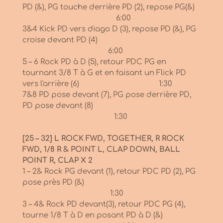
PD (&), PG touche derrière PD (2), repose PG(&)
6:00
3&4 Kick PD vers diago D (3), repose PD (&), PG
croise devant PD (4)
6:00
5 – 6 Rock PD à D (5), retour PDC PG en
tournant 3/8 T à G et en faisant un Flick PD
vers l'arrière (6) 1:30
7&8 PD pose devant (7), PG pose derrière PD,
PD pose devant (8)
1:30
[25 – 32] L ROCK FWD, TOGETHER, R ROCK
FWD, 1/8 R & POINT L, CLAP DOWN, BALL
POINT R, CLAP X 2
1 – 2& Rock PG devant (1), retour PDC PD (2), PG
pose près PD (&)
1:30
3 – 4& Rock PD devant(3), retour PDC PG (4),
tourne 1/8 T à D en posant PD à D (&)