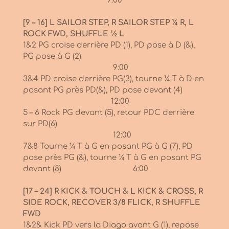
9:00
[9 – 16] L SAILOR STEP, R SAILOR STEP ¼ R, L
ROCK FWD, SHUFFLE ½ L
1&2 PG croise derrière PD (1), PD pose à D (&),
PG pose à G (2)
9:00
3&4 PD croise derrière PG(3), tourne ¼ T à D en
posant PG près PD(&), PD pose devant (4)
12:00
5 – 6 Rock PG devant (5), retour PDC derrière
sur PD(6)
12:00
7&8 Tourne ¼ T à G en posant PG à G (7), PD
pose près PG (&), tourne ¼ T à G en posant PG
devant (8) 6:00
[17 – 24] R KICK & TOUCH & L KICK & CROSS, R
SIDE ROCK, RECOVER 3/8 FLICK, R SHUFFLE
FWD
1&2& Kick PD vers la Diago avant G (1), repose