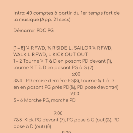
Intro: 40 comptes à partir du 1er temps fort de
la musique (App. 21 secs)
Démarrer PDC PG
[1 – 8] ¼ R FWD, ¼ R SIDE L, SAILOR ¼ R FWD,
WALK L R FWD, L KICK OUT OUT
1 – 2 Tourne ¼ T à D en posant PD devant (1),
tourne ¼ T à D en posant PG à G (2)
6:00
3&4 PD croise derrière PG(3), tourne ¼ T à D
en en posant PG près PD(&), PD pose devant(4)
9:00
5 – 6 Marche PG, marche PD
9:00
7&8 Kick PG devant (7), PG pose à G (out)(&), PD
pose à D (out) (8)