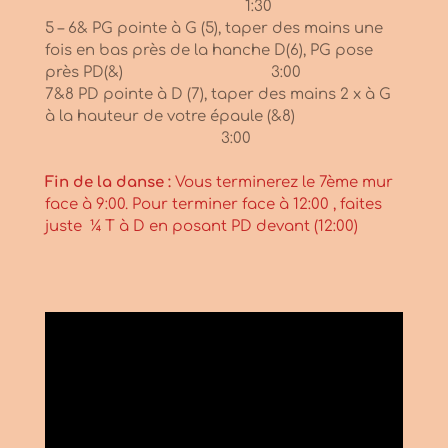
1:30
5 – 6& PG pointe à G (5), taper des mains une
fois en bas près de la hanche D(6), PG pose
près PD(&) 3:00
7&8 PD pointe à D (7), taper des mains 2 x à G
à la hauteur de votre épaule (&8)
3:00
Fin de la danse :
Vous terminerez le 7ème mur
face à 9:00. Pour terminer face à 12:00 , faites
juste ¼ T à D en posant PD devant (12:00)