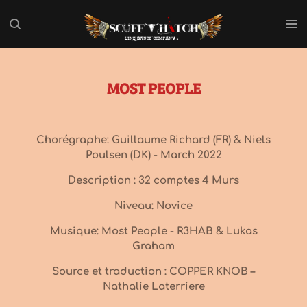
Passer
au
contenu
principal
MOST PEOPLE
Chorégraphe: Guillaume Richard (FR) & Niels
Poulsen (DK) - March 2022
Description : 32 comptes 4 Murs
Niveau: Novice
Musique: Most People - R3HAB & Lukas
Graham
Source et traduction : COPPER KNOB –
Nathalie Laterriere