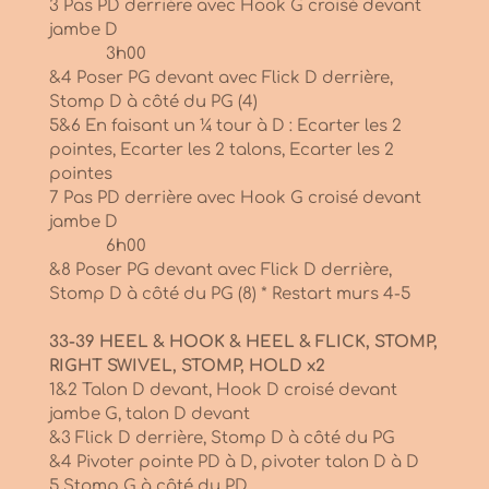
3 Pas PD derrière avec Hook G croisé devant
jambe D
3h00
&4 Poser PG devant avec Flick D derrière,
Stomp D à côté du PG (4)
5&6 En faisant un ¼ tour à D : Ecarter les 2
pointes, Ecarter les 2 talons, Ecarter les 2
pointes
7 Pas PD derrière avec Hook G croisé devant
jambe D
6h00
&8 Poser PG devant avec Flick D derrière,
Stomp D à côté du PG (8) * Restart murs 4-5
33-39 HEEL & HOOK & HEEL & FLICK, STOMP,
RIGHT SWIVEL, STOMP, HOLD x2
1&2 Talon D devant, Hook D croisé devant
jambe G, talon D devant
&3 Flick D derrière, Stomp D à côté du PG
&4 Pivoter pointe PD à D, pivoter talon D à D
5 Stomp G à côté du PD