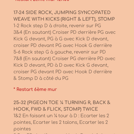
17-24 SIDE ROCK, JUMPING SYNCOPATED
WEAVE WITH KICKS (RIGHT & LEFT), STOMP
1-2 Rock step D à droite, revenir sur PG
3&4 (En sautant) Croiser PD derrière PG avec
Kick G devant, PG à G avec Kick D devant,
croiser PD devant PG avec Hook G derrière
5-6 Rock step G à gauche, revenir sur PD
7&8 (En sautant) Croiser PG derrière PD avec
Kick D devant, PD à D avec Kick G devant,
croiser PG devant PD avec Hook D derrière
& Stomp D à côté du PG
* Restart 6ème mur
25-32 (PIGEON TOE ¼ TURNING R, BACK &
HOOK, FWD & FLICK, STOMP) TWICE
1&2 En faisant un ¼ tour à D : Ecarter les 2
pointes, Ecarter les 2 talons, Ecarter les 2
pointes