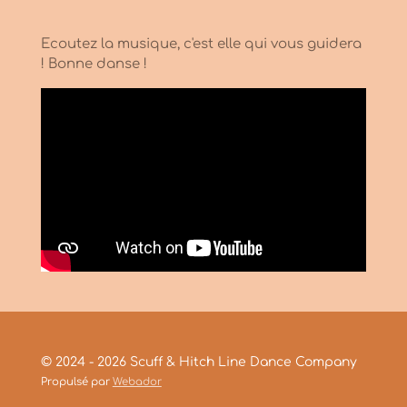
Ecoutez la musique, c'est elle qui vous guidera
! Bonne danse !
© 2024 - 2026 Scuff & Hitch Line Dance Company
Propulsé par
Webador