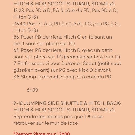
HITCH & HOP, SCOOT ½ TURN R, STOMP x2
1&2& Pas PD à D, PG à côté du PD, Pas PD à D,
Hitch G (&)
3&4& Pas PG à G, PD à côté du PG, pas PG à G,
Hitch D (&)
5& Poser PD derrière, Hitch G en faisant un
petit saut sur place sur PD
6& Poser PG derrière, Hitch D avec un petit
saut sur place sur PG (commencer le ½ tour D)
7 En finissant ½ tour à droite : Scoot (petit saut
glissé en avant) sur PG avec Kick D devant
&8 Stomp D devant, Stomp G à côté du PD
6h00
9-16 JUMPING SIDE SHUFFLE & HITCH, BACK-
HITCH & HOP, SCOOT ½ TURN R, STOMP x2
Reprendre les mêmes pas que 1-8 et se
retrouver sur le mur de face
*Restart 2ème mur 12h00