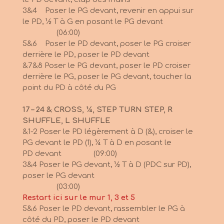
3&4 Poser le PG devant, revenir en appui sur
le PD, ½ T à G en posant le PG devant
(06:00)
5&6 Poser le PD devant, poser le PG croiser
derrière le PD, poser le PD devant
&7&8 Poser le PG devant, poser le PD croiser
derrière le PG, poser le PG devant, toucher la
point
du PD à côté du PG
17 – 24 & CROSS, ¼, STEP TURN STEP, R
SHUFFLE, L SHUFFLE
&1-2 Poser le PD légèrement à D (&), croiser le
PG devant le PD (1), ¼ T à D en posant le
PD
devant (09:00)
3&4 Poser le PG devant, ½ T à D (PDC sur PD),
poser le PG devant
(03:00)
Restart ici sur le mur 1, 3 et 5
5&6 Poser le PD devant, rassembler le PG à
côté du PD, poser le PD devant