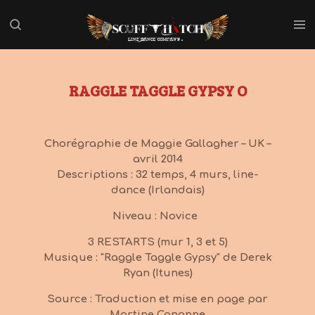
Passer
au
contenu
principal
RAGGLE TAGGLE GYPSY O
Chorégraphie de Maggie Gallagher – UK –
avril 2014
Descriptions : 32 temps, 4 murs, line-
dance (Irlandais)
Niveau : Novice
3 RESTARTS (mur 1, 3 et 5)
Musique : "Raggle Taggle Gypsy" de Derek
Ryan (Itunes)
Source : Traduction et mise en page par
Martine Canonne