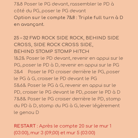
7&8 Poser le PG devant, rassembler le PD à
côté du PG, poser le PG devant
Option sur le compte 7&8 : Triple full turn à D
en avançant.
25 – 32 FWD ROCK SIDE ROCK, BEHIND SIDE
CROSS, SIDE ROCK CROSS SIDE,
BEHIND
STOMP STOMP HITCH
1&2& Poser le PD devant, revenir en appui sur le
PG, poser le PD à D, revenir en appui sur le PG
3&4 Poser le PD croiser derrière le PG, poser
le PG à G, croiser le PD devant le PG
5&6& Poser le PG à G, revenir en appui sur le
PD, croiser le PG devant le PD, poser le PD à D
7&8& Poser le PG croiser derrière le PD, stomp
du PD à D, stomp du PG à G, lever légèrement
le
genou D
RESTART :
Après le compte 20 sur le mur 1
(03:00), mur 3 (09;00) et mur 5 (03:00)