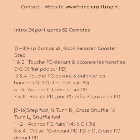
Contact - Website:
www.franciensittrop.nl
Intro: Départ après 32 Comptes
[1 – 8]Hip Bumps x2, Rock Recover, Coaster
Step
1 & 2 Touche PD devant & balance les hanches
D G D( finir pdc sur PD)
3 & 4 Touche PG devant & balance les
hanches G D G ( finir pdc sur PG)
5 – 6 Avance PD, revenir sur PG
7 & 8 Recule PD , pas PG près PD, avance PD
[9-16]Step fwd, ¼ Turn R , Cross Shuffle, ½
Turn L, Shuffle fwd
1 – 2 Avance PG, faire 1/4t à D ( 3h)
3 & 4 Croise PG devant PD, PD à D, Croise PG
devant PD