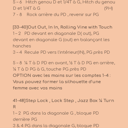
5 – 6 Hitch genou D et 1/4T à G, Hitch du genou
D et 1/4T à G (9H)
7 - 8 Rock arrière du PD , revenir sur PG
[33-40]Out Out, In In, Rolling Vine with Touch
1 – 2 PD devant en diagonale D( out), PG
devant en diagonale G (out) en balançant les
hanches
3 – 4 Recule PD vers l'intérieur(IN), PG près PD
5 – 8 ¼ T à D PD en avant, ½ T à D PG en arrière,
¼ T à D PG à G, touche PG près PD
OPTION avec les mains sur les comptes 1-4 :
Vous pouvez former la silhouette d'une
femme avec vos mains
41-48]Step Lock , Lock Step , Jazz Box ¼ Turn
R
1 – 2 PG dans la diagonale G , bloque PD
derrière PG
3 & 4 PG dans la diagonale G, bloque PD