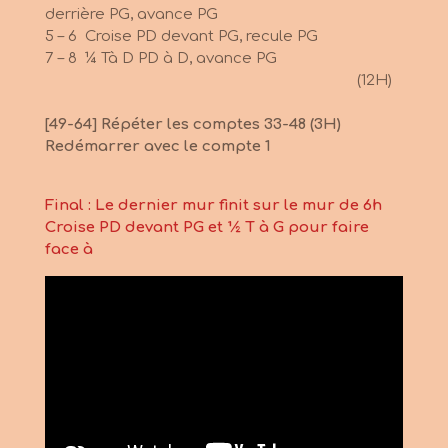
derrière PG, avance PG
5 – 6 Croise PD devant PG, recule PG
7 – 8 ¼ Tà D PD à D, avance PG
(12H)
[49-64] Répéter les comptes 33-48 (3H)
Redémarrer avec le compte 1
Final : Le dernier mur finit sur le mur de 6h
Croise PD devant PG et ½ T à G pour faire
face à