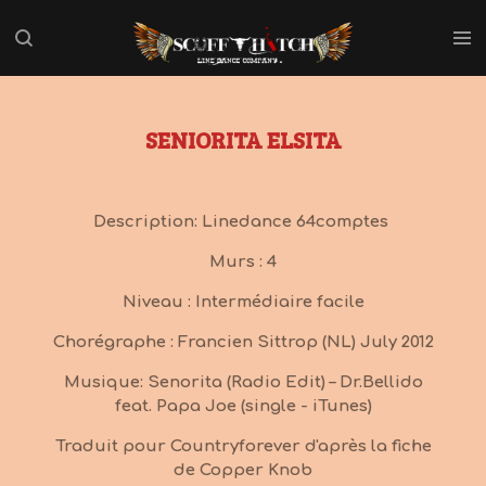
Passer
au
contenu
principal
SENIORITA ELSITA
Description: Linedance 64comptes
Murs : 4
Niveau : Intermédiaire facile
Chorégraphe : Francien Sittrop (NL) July 2012
Musique: Senorita (Radio Edit) – Dr.Bellido
feat. Papa Joe (single - iTunes)
Traduit pour Countryforever d'après la fiche
de Copper Knob