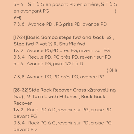
5 – 6 ¼ T à G en posant PD en arrière, ¼ T à G
en avançant PG (
9H)
7 & 8 Avance PD , PG près PD, avance PD
[17-24]Basic Samba steps fwd and back, x2 ,
Step fwd Pivot ½ R, Shuffle fwd
1 & 2 Avance PG,PD près PG, revenir sur PG
3 & 4 Recule PD, PG près PD, revenir sur PD
5 – 6 Avance PG, pivot 1/2T à D
( 3H)
7 & 8 Avance PG, PD près PG, avance PG
[25-32]Side Rock Recover Cross x2(travelling
fwd) , ½ Turn L with Hitches , Rock Back
Recover
1 & 2 Rock PD à D, revenir sur PG, croise PD
devant PG
3 & 4 Rock PG à G, revenir sur PD, croise PG
devant PD