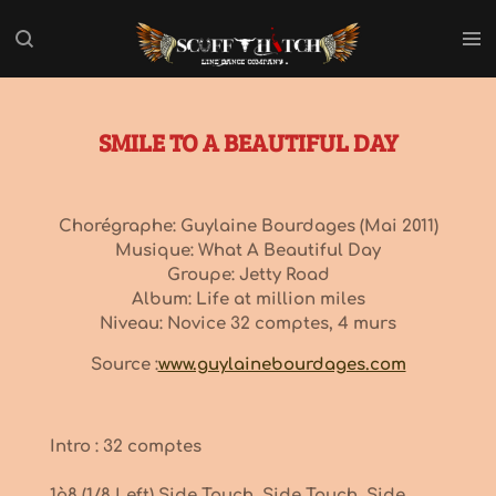
Passer
au
contenu
principal
SMILE TO A BEAUTIFUL DAY
Chorégraphe: Guylaine Bourdages (Mai 2011)
Musique: What A Beautiful Day
Groupe: Jetty Road
Album: Life at million miles
Niveau: Novice 32 comptes, 4 murs
Source :
www.guylainebourdages.com
Intro : 32 comptes
1à8 (1/8 Left) Side Touch, Side Touch, Side