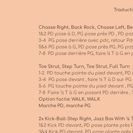
Traducti
Chasse Right, Back Rock, Chasse Left, Be
1&2 PD pose à D, PG pose près PD , PD po
3-4 PG pose derrière avec pdc, retour Pd
5&6 PG pose à G, PD pose près PG, PG po
7-8 PD pose derrière PG, fai
Toe Strut, Step Turn, Toe Strut, Full Turn
1-2 PD touche pointe du pied devant, PD 
3-4 PG pose devant , faire ½ 
5-6 PG touche pointe du pied devant , PG
7-8 Faire ½ T à G en posant PD de
Option facile: WALK, WALK
Marche PD, marche PG
2x Kick-Ball-Step Right, Jazz Box With ¼
1&2 Kick PD devant, PD pose plante près 
3&4 Kick PD devant, PD pose plante près