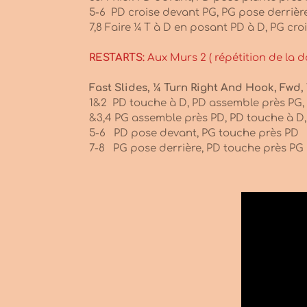
5-6 PD croise devant PG, PG pose derrièr
7,8 Faire ¼ T à D en posant
RESTARTS
:
Aux Murs 2 ( répétition de la da
Fast Slides, ¼ Turn Right And Hook, Fwd,
1&2 PD touche à D, PD assemble près PG,
&3,4 PG assemble près PD, PD touche à 
5-6 PD pose devant, PG touche près PD
7-8 PG pose derrière, PD touche près PG