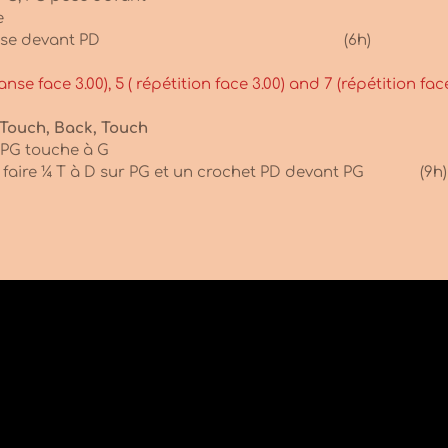
e
 PD à D, PG croise devant PD (6h)
nse face 3.00), 5 ( répétition face 3.00) and 7 (répétition f
 Touch, Back, Touch
 PG touche à G
D, faire ¼ T à D sur PG et un crochet PD devant PG (9h)