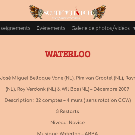
nseignements
Événements
Galerie de photos/vidéos
WATERLOO
José Miguel Belloque Vane (NL), Pim van Grootel (NL), Ra
(NL), Roy Verdonk (NL) & Wil Bos (NL) – Décembre 2009
Description : 32 comptes – 4 murs ( sens rotation CCW)
3 Restarts
Niveau: Novice
Musique: Waterloo – ABBA