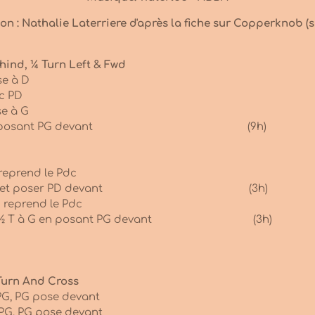
on : Nathalie Laterriere d'après la fiche sur Copperknob (s
hind, ¼ Turn Left & Fwd
se à D
c PD
se à G
re ¼ T à G en posant PG devant (9h)
reprend le Pdc
T à D sur PG et poser PD devant (3h)
 reprend le Pdc
rrière , ½ T à G en posant PG devant (3h)
 Turn And Cross
PG, PG pose devant
 PG, PG pose devant